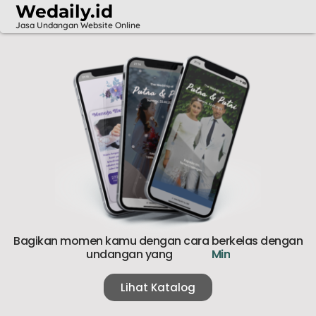
Wedaily.id
Jasa Undangan Website Online
Bagikan momen kamu dengan cara berkelas dengan
undangan yang
M
i
n
i
m
a
l
i
s
t
Lihat Katalog