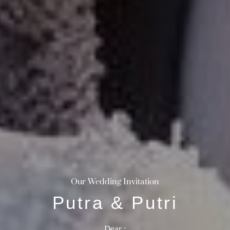
Our Wedding Invitation
The Wedding Of
Putra & Putri​
Putra & Putri​
Minggu, 31 Desember 2027
Dear :